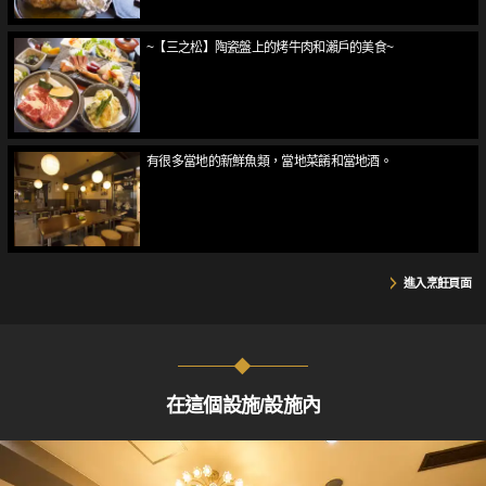
~【三之松】陶瓷盤上的烤牛肉和瀨戶的美食~
有很多當地的新鮮魚類，當地菜餚和當地酒。
進入烹飪頁面
在這個設施/設施內