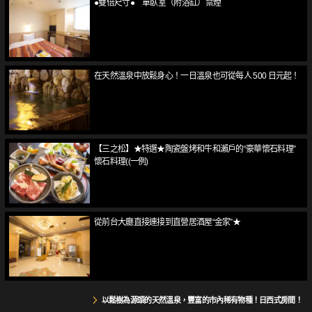
●雙倍尺寸● 單臥室（附浴缸）禁煙
在天然溫泉中放鬆身心！一日溫泉也可從每人 500 日元起！
【三之松】★特選★陶瓷盤烤和牛和瀨戶的“豪華懷石料理”
懷石料理((一例)
從前台大廳直接連接到直營居酒屋“金家”★
以鬆樹為源頭的天然溫泉，豐富的市內稀有物種！日西式房間！