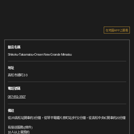
在地圖APP上觀看
飯店名稱
Shikoku-Takamatsu-Onsen New Grande Mimatsu
地址
高松市通町2-3
電話號碼
087-851-3507
備註
從JR高松站開車約3分鐘，從琴平電鐵片原町站步行2分鐘，從高松中央IC開車約20分鐘
有接送服務((條件)
10人以上需預約