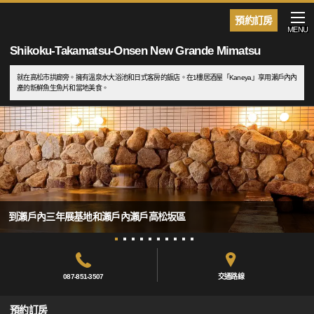
預約訂房
MENU
Shikoku-Takamatsu-Onsen New Grande Mimatsu
就在高松市拱廊旁。擁有溫泉水大浴池和日式客房的飯店。在1樓居酒屋「Kaneya」享用瀨戶內內
產的新鮮魚生魚片和當地美食。
到瀨戶內三年展基地和瀨戶內瀨戶高松坂區
087-851-3507
交通路線
預約訂房