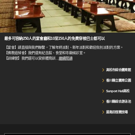
最多可容納250人的宴會廳和10至150人的免費穿梭巴士都可以
【宴會】請直接與我們聯繫，了解年終派對、新年派對和歡迎告別派對的方案。
【佛教追悼會】我們還有紀念館、食堂和寺廟候診室。
【訓練營】我們還可以安排體育訓
…
繼續閱讀
高松市綜合體育館
香川縣立體育公園
Sunport Hall高松
香川縣綜合游泳池
屋島田徑競技場