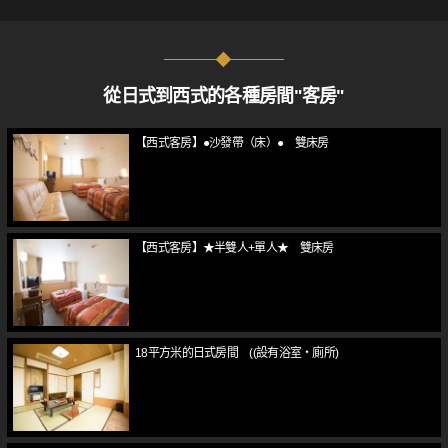
從日式到西式的各種房間"客房"
【西式客房】●沙發帶（床）● 雙床房
【西式客房】★半雙人+單人★ 雙床房
18平方米的日式房間 ((設有浴室・廁所)