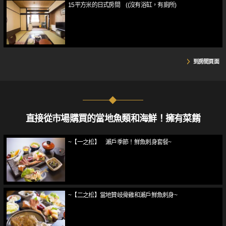
15平方米的日式房間 ((沒有浴缸，有廁所)
到房間頁面
直接從市場購買的當地魚類和海鮮！擁有菜餚
~【一之松】 瀨戶季節！鮮魚刺身套餐~
~【二之松】當地贊岐骨雞和瀨戶鮮魚刺身~