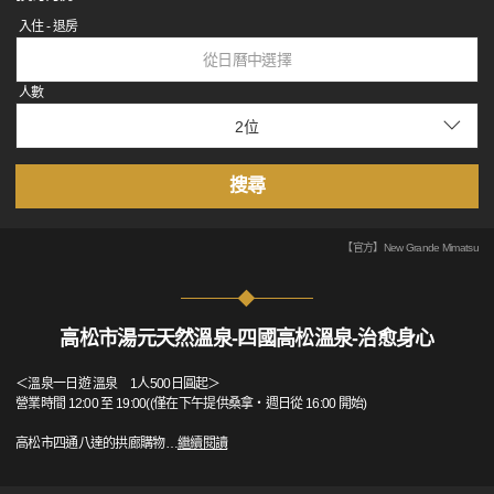
入住 - 退房
從日曆中選擇
人數
搜尋
【官方】New Grande Mimatsu
高松市湯元天然溫泉-四國高松溫泉-治愈身心
＜溫泉一日遊 溫泉 1人500日圓起＞
營業時間 12:00 至 19:00((僅在下午提供桑拿・週日從 16:00 開始)
高松市四通八達的拱廊購物
…
繼續閱讀